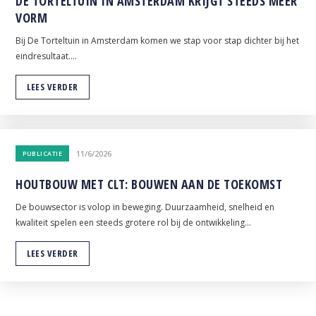
DE TORTELTUIN IN AMSTERDAM KRIJGT STEEDS MEER
VORM
Bij De Torteltuin in Amsterdam komen we stap voor stap dichter bij het
eindresultaat.
...
LEES VERDER
11/6/2026
PUBLICATIE
HOUTBOUW MET CLT: BOUWEN AAN DE TOEKOMST
De bouwsector is volop in beweging. Duurzaamheid, snelheid en
kwaliteit spelen een steeds grotere rol bij de ontwikkeling
...
LEES VERDER