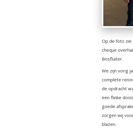
Op de foto zi
cheque overhan
Bosfluiter.
We zijn vorig 
complete renov
de opdracht wa
een flinke dos
goede afspraken
zorgen wij voo
blazen.