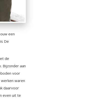
Bouw een
uis De
met de
. Bijzonder aan
geboden voor
en werken waren
ank daarvoor
 even uit te