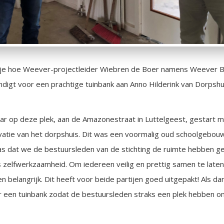
e je hoe Weever-projectleider Wiebren de Boer namens Weever 
digt voor een prachtige tuinbank aan Anno Hilderink van Dorpsh
jaar op deze plek, aan de Amazonestraat in Luttelgeest, gestart 
atie van het dorpshuis. Dit was een voormalig oud schoolgebouw
s dat we de bestuursleden van de stichting de ruimte hebben 
is zelfwerkzaamheid. Om iedereen veilig en prettig samen te lat
 belangrijk. Dit heeft voor beide partijen goed uitgepakt! Als d
r een tuinbank zodat de bestuursleden straks een plek hebben om