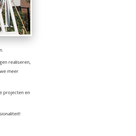
n.
en realiseren,
n we meer
ge projecten en
onaliteit!