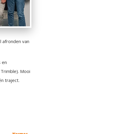
l afronden van
s en
 Trimble). Mooi
n traject.