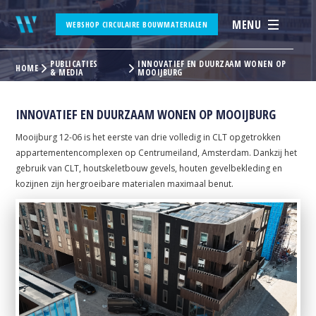
MENU
WEBSHOP CIRCULAIRE BOUWMATERIALEN
PUBLICATIES
INNOVATIEF EN DUURZAAM WONEN OP
HOME
& MEDIA
MOOIJBURG
INNOVATIEF EN DUURZAAM WONEN OP MOOIJBURG
Mooijburg 12-06 is het eerste van drie volledig in CLT opgetrokken
appartementencomplexen op Centrumeiland, Amsterdam. Dankzij het
gebruik van CLT, houtskeletbouw gevels, houten gevelbekleding en
kozijnen zijn hergroeibare materialen maximaal benut.