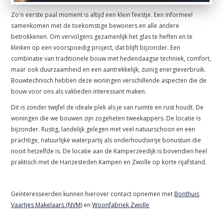
Zo'n eerste paal moment is altijd een klein feestje. Een informeel
samenkomen met de toekomstige bewoners en alle andere
betrokkenen. Om vervolgens gezamenlijk het glas te heffen en te
klinken op een voorspoedig project, dat blijft bijzonder. Een
combinatie van traditionele bouw met hedendaagse techniek, comfort,
maar ook duurzaamheid en een aantrekkelijk, zuinig energieverbruik.
Bouwtechnisch hebben deze woningen verschillende aspecten die de
bouw voor ons als vaklieden interessant maken.
Dit is zonder twijfel de ideale plek als je van ruimte en rust houdt. De
woningen die we bouwen zijn zogeheten tweekappers. De locatie is
bijzonder. Rustig, landelijk gelegen met veel natuurschoon en een
prachtige, natuurlijke waterpartij als onderhoudsvrije bonustuin die
nooit hetzelfde is. De locatie aan de Kamperzeedijk is bovendien heel
praktisch met de Hanzesteden Kampen en Zwolle op korte rijafstand.
Geïnteresseerden kunnen hierover contact opnemen met
Bonthuis
Vaartjes Makelaars (NVM)
en
Woonfabriek Zwolle