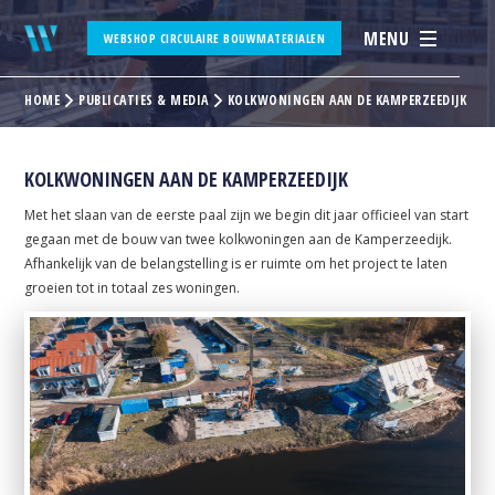
MENU
WEBSHOP CIRCULAIRE BOUWMATERIALEN
HOME
PUBLICATIES & MEDIA
KOLKWONINGEN AAN DE KAMPERZEEDIJK
KOLKWONINGEN AAN DE KAMPERZEEDIJK
Met het slaan van de eerste paal zijn we begin dit jaar officieel van start
gegaan met de bouw van twee kolkwoningen aan de Kamperzeedijk.
Afhankelijk van de belangstelling is er ruimte om het project te laten
groeien tot in totaal zes woningen.