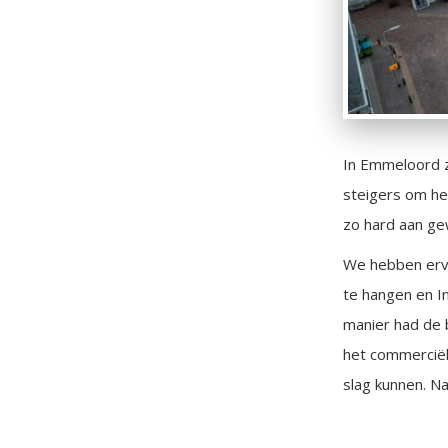
In Emmeloord z
steigers om he
zo hard aan gew
We hebben ervo
te hangen en I
manier had de 
het commercië
slag kunnen. N