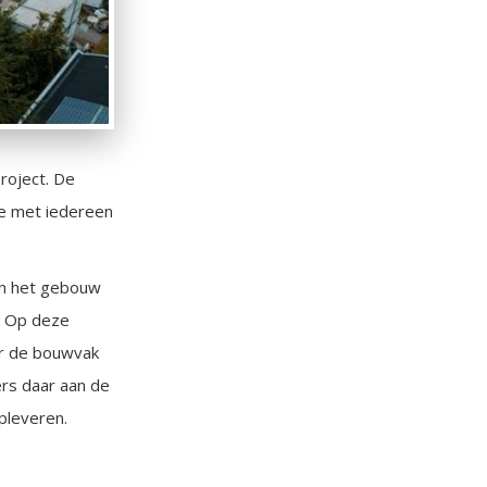
roject. De
we met iedereen
an het gebouw
. Op deze
or de bouwvak
rs daar aan de
pleveren.