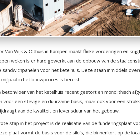
or Van Wijk & Olthuis in Kampen maakt flinke vorderingen en krij
open weken is er hard gewerkt aan de opbouw van de staalconstr
e sandwichpanelen voor het ketelhuis. Deze staan inmiddels ove
 mijlpaal in het bouwproces is bereikt.
 betonvloer van het ketelhuis recent gestort en monolithisch afg
een voor een stevige en duurzame basis, maar ook voor een strak
ijdraagt aan de kwaliteit en levensduur van het gebouw.
te stap in het project is de realisatie van de funderingsplaat vo
eze plaat vormt de basis voor de silo’s, die binnenkort op de loc