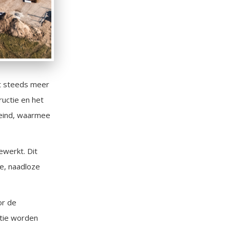
gt steeds meer
uctie en het
reind, waarmee
ewerkt. Dit
ke, naadloze
or de
atie worden