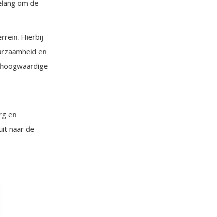
belang om de
rein. Hierbij
uurzaamheid en
n hoogwaardige
rg en
uit naar de