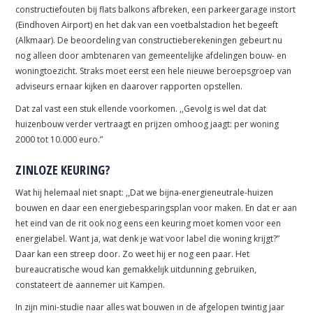
constructiefouten bij flats balkons afbreken, een parkeergarage instort
(Eindhoven Airport) en het dak van een voetbalstadion het begeeft
(Alkmaar). De beoordeling van constructieberekeningen gebeurt nu
nog alleen door ambtenaren van gemeentelijke afdelingen bouw- en
woningtoezicht. Straks moet eerst een hele nieuwe beroepsgroep van
adviseurs ernaar kijken en daarover rapporten opstellen.
Dat zal vast een stuk ellende voorkomen. ,,Gevolg is wel dat dat
huizenbouw verder vertraagt en prijzen omhoog jaagt: per woning
2000 tot 10.000 euro.”
ZINLOZE KEURING?
Wat hij helemaal niet snapt: ,,Dat we bijna-energieneutrale-huizen
bouwen en daar een energiebesparingsplan voor maken. En dat er aan
het eind van de rit ook nog eens een keuring moet komen voor een
energielabel. Want ja, wat denk je wat voor label die woning krijgt?”
Daar kan een streep door. Zo weet hij er nog een paar. Het
bureaucratische woud kan gemakkelijk uitdunning gebruiken,
constateert de aannemer uit Kampen.
In zijn mini-studie naar alles wat bouwen in de afgelopen twintig jaar