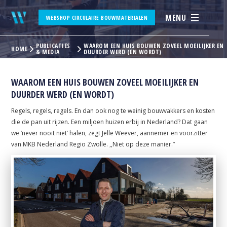
MENU
WEBSHOP CIRCULAIRE BOUWMATERIALEN
PUBLICATIES
WAAROM EEN HUIS BOUWEN ZOVEEL MOEILIJKER EN
HOME
& MEDIA
DUURDER WERD (EN WORDT)
WAAROM EEN HUIS BOUWEN ZOVEEL MOEILIJKER EN
DUURDER WERD (EN WORDT)
Regels, regels, regels. En dan ook nog te weinig bouwvakkers en kosten
die de pan uit rijzen. Een miljoen huizen erbij in Nederland? Dat gaan
we ‘never nooit niet’ halen, zegt Jelle Weever, aannemer en voorzitter
van MKB Nederland Regio Zwolle. ,,Niet op deze manier.”