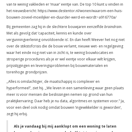
van te weinig vaklieden er ‘maar’ eentje van. De top 10 kunt u vinden in
het nieuwsbericht: https://www.destentor.nl/wonen/waarom-een-huis-
bouwen-zoveel-moeilijker-en-duurder-werd-en-wordt~a916770a/
Bij gemeenten zag hij in de slechtere bouwjaren eenzelfde
braindrain
.
Met als gevolg dat ‘capaciteit, kennis en kunde over
vergunningverlening onvoldoende is’. En dan heeft Weever het nog niet
over de stikstofcrisis die de bouw verlamt, nieuwe wet- en regelgeving
waar het einde nog niet van in zicht is, te weinig bouwlocaties en
stroperige procedures als je er wel eentje voor elkaar wilt krijgen,
prijsstijgingen en leveringsproblemen bij bouwmaterialen en
torenhoge grondprijzen.
,,Alles is omslachtiger, de maatschappij is complexer en
hyperformeel”, ziet hij. ,,We leven in een samenleving waar geen plaats
meer is voor mensen die beslissingen nemen op grond van hun
praktijkervaring. Daar heb je nu data, algoritmes en systemen voor.” Ja,
voor een deel ook nodig omdat bouwen ‘ingewikkelder is geworden’,
zegt hij erbij.
Als je vandaag bij mij aanklopt om een woning te laten