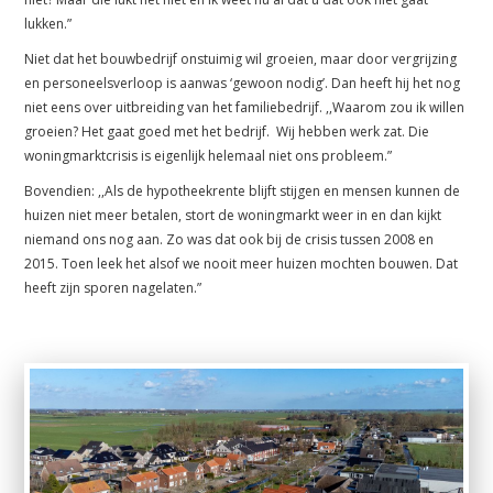
lukken.”
Niet dat het bouwbedrijf onstuimig wil groeien, maar door vergrijzing
en personeelsverloop is aanwas ‘gewoon nodig’. Dan heeft hij het nog
niet eens over uitbreiding van het familiebedrijf. ,,Waarom zou ik willen
groeien? Het gaat goed met het bedrijf. Wij hebben werk zat. Die
woningmarktcrisis is eigenlijk helemaal niet ons probleem.”
Bovendien: ,,Als de hypotheekrente blijft stijgen en mensen kunnen de
huizen niet meer betalen, stort de woningmarkt weer in en dan kijkt
niemand ons nog aan. Zo was dat ook bij de crisis tussen 2008 en
2015. Toen leek het alsof we nooit meer huizen mochten bouwen. Dat
heeft zijn sporen nagelaten.”