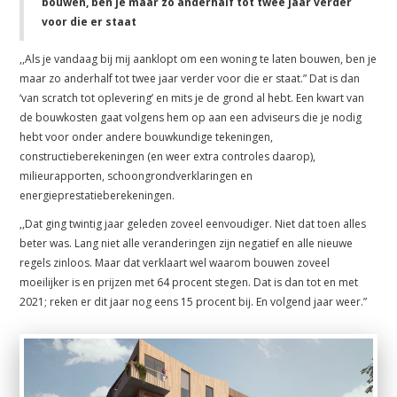
bouwen, ben je maar zo anderhalf tot twee jaar verder
voor die er staat
,,Als je vandaag bij mij aanklopt om een woning te laten bouwen, ben je
maar zo anderhalf tot twee jaar verder voor die er staat.” Dat is dan
‘van scratch tot oplevering’ en mits je de grond al hebt. Een kwart van
de bouwkosten gaat volgens hem op aan een adviseurs die je nodig
hebt voor onder andere bouwkundige tekeningen,
constructieberekeningen (en weer extra controles daarop),
milieurapporten, schoongrondverklaringen en
energieprestatieberekeningen.
,,Dat ging twintig jaar geleden zoveel eenvoudiger. Niet dat toen alles
beter was. Lang niet alle veranderingen zijn negatief en alle nieuwe
regels zinloos. Maar dat verklaart wel waarom bouwen zoveel
moeilijker is en prijzen met 64 procent stegen. Dat is dan tot en met
2021; reken er dit jaar nog eens 15 procent bij. En volgend jaar weer.”