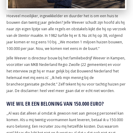
Hoeveel moeilijker, ingewikkelder en duurder het is om een huis te
bouwen dan twintig jaar geleden? Jelle Weever schudt zijn hoofd als hij
naar zijn eigen lijstje van alle regels en obstakels kijkt die hij op verzoek
van
de Stentor
maakte. In 1982 turfde hij er 8. Nu zit hij op 38, volgend
jaar komen er nog eens 10 bij. ,,We moeten 1 miljoen huizen bouwen,
100.000 per jaar. Nou, we komen niet eens in de buurt.”
Jelle Weever is directeur bouw bij het familiebedrijf Weever in Kampen,
voorzitter van MKB Nederland Regio Zwolle (22 gemeenten) en voor
het interview zegt hij er maar gelijk bij dat Bouwend Nederland ‘het
helemaal met mij eens is’. ,,Ik heb mijn mening bij de
brancheorganisatie gecheckt.” Zelf tekent hij nu voor tachtig huizen per
jaar. De disclaimer: heel veel meer gaan dat er echt niet worden.
WIE WIL ER EEN BELONING VAN 150.000 EURO?
,,Al was dat alleen al omdat ik gewoon niet aan genoeg personeel kan
komen. Als u mij twintig voormannen kunt leveren, betaal ik u 150.000
euro beloning. Een recruiter zou mij hetzelfde kosten. Dus waarom
niet? Maar die lukt het niet en ik weet nu al dat u dat ook niet gaat